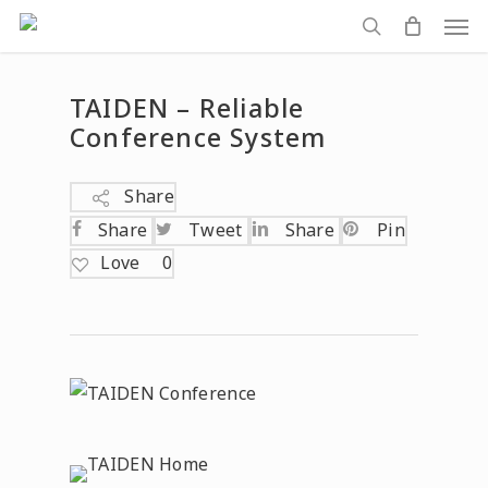
Men
Skip
to
search
main
TAIDEN – Reliable
content
Conference System
Share
Share
Tweet
Share
Pin
Love
0