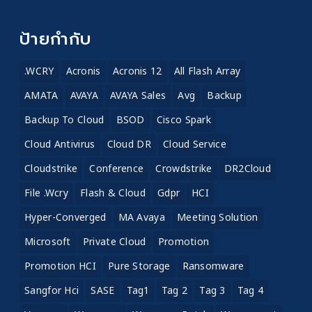
ป้ายกำกับ
.WCRY
Acronis
Acronis 12
All Flash Array
AMATA
AVAYA
AVAYA Sales
Avg
Backup
Backup To Cloud
BSOD
Cisco Spark
Cloud Antivirus
Cloud DR
Cloud Service
Cloudstrike
Conference
Crowdstrike
DR2Cloud
File .wcry
Flash & Cloud
Gdpr
HCI
Hyper-Converged
MA Avaya
Meeting Solution
Microsoft
Private Cloud
Promotion
Promotion HCI
Pure Storage
Ransomware
Sangfor Hci
SASE
Tag1
Tag 2
Tag 3
Tag 4