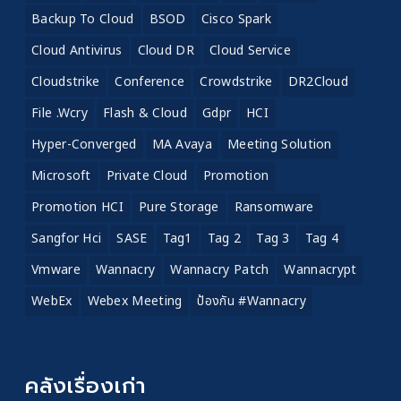
Backup To Cloud
BSOD
Cisco Spark
Cloud Antivirus
Cloud DR
Cloud Service
Cloudstrike
Conference
Crowdstrike
DR2Cloud
File .wcry
Flash & Cloud
Gdpr
HCI
Hyper-Converged
MA Avaya
Meeting Solution
Microsoft
Private Cloud
Promotion
Promotion HCI
Pure Storage
Ransomware
Sangfor Hci
SASE
Tag1
Tag 2
Tag 3
Tag 4
Vmware
Wannacry
Wannacry Patch
Wannacrypt
WebEx
Webex Meeting
ป้องกัน #wannacry
คลังเรื่องเก่า