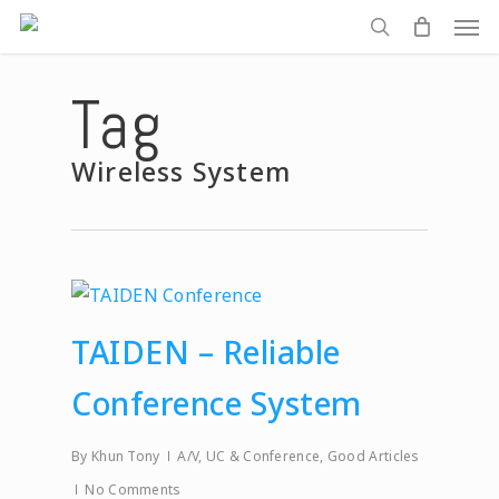
Men
Skip
to
search
main
Tag
content
Wireless System
TAIDEN – Reliable
Conference System
By
Khun Tony
A/V, UC & Conference
,
Good Articles
No Comments