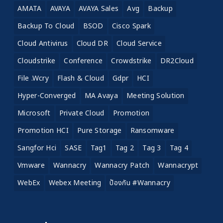
AMATA
AVAYA
AVAYA Sales
Avg
Backup
Backup To Cloud
BSOD
Cisco Spark
Cloud Antivirus
Cloud DR
Cloud Service
Cloudstrike
Conference
Crowdstrike
DR2Cloud
File .wcry
Flash & Cloud
Gdpr
HCI
Hyper-Converged
MA Avaya
Meeting Solution
Microsoft
Private Cloud
Promotion
Promotion HCI
Pure Storage
Ransomware
Sangfor Hci
SASE
Tag1
Tag 2
Tag 3
Tag 4
Vmware
Wannacry
Wannacry Patch
Wannacrypt
WebEx
Webex Meeting
ป้องกัน #wannacry