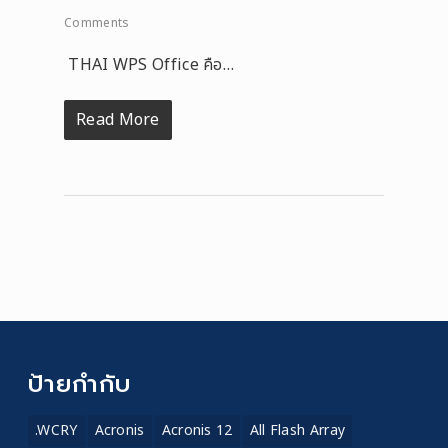
Comments
THAI WPS Office คือ…
Read More
ป้ายกำกับ
.WCRY
Acronis
Acronis 12
All Flash Array